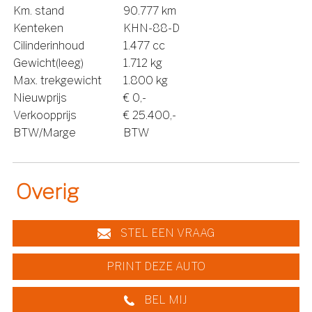
Km. stand
90.777 km
Kenteken
KHN-88-D
Cilinderinhoud
1.477 cc
Gewicht(leeg)
1.712 kg
Max. trekgewicht
1.800 kg
Nieuwprijs
€ 0,-
Verkoopprijs
€ 25.400,-
BTW/Marge
BTW
Overig
STEL EEN VRAAG
PRINT DEZE AUTO
BEL MIJ