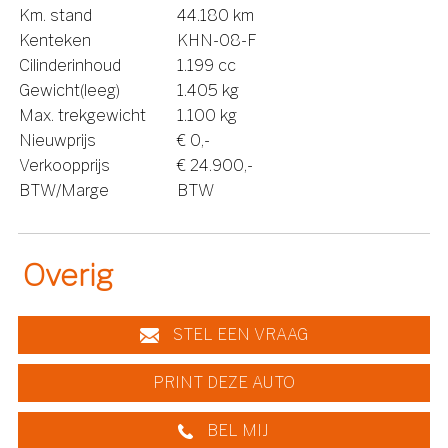
Km. stand
44.180 km
Kenteken
KHN-08-F
Cilinderinhoud
1.199 cc
Gewicht(leeg)
1.405 kg
Max. trekgewicht
1.100 kg
Nieuwprijs
€ 0,-
Verkoopprijs
€ 24.900,-
BTW/Marge
BTW
Overig
STEL EEN VRAAG
PRINT DEZE AUTO
BEL MIJ