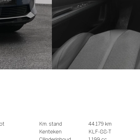
ot
Km. stand
44.179 km
Kenteken
KLF-88-T
Cilinderinhoud
1.199 cc