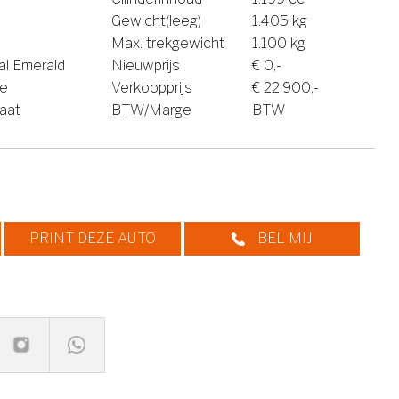
Gewicht(leeg)
1.405 kg
Max. trekgewicht
1.100 kg
al Emerald
Nieuwprijs
€ 0,-
ne
Verkoopprijs
€ 22.900,-
aat
BTW/Marge
BTW
PRINT DEZE AUTO
BEL MIJ