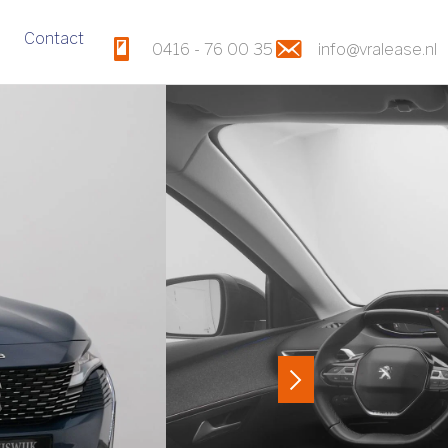
Contact
0416 - 76 00 35
info@vralease.nl