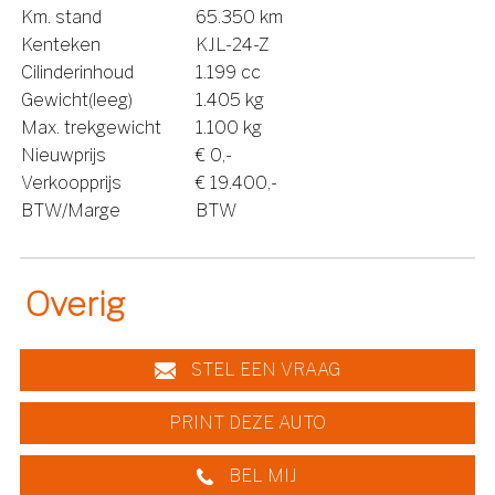
Km. stand
65.350 km
Kenteken
KJL-24-Z
Cilinderinhoud
1.199 cc
Gewicht(leeg)
1.405 kg
Max. trekgewicht
1.100 kg
Nieuwprijs
€ 0,-
Verkoopprijs
€ 19.400,-
BTW/Marge
BTW
Overig
STEL EEN VRAAG
PRINT DEZE AUTO
BEL MIJ