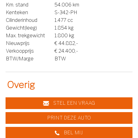
Km. stand
54.006 km
Kenteken
S-342-PH
Cilinderinhoud
1.477 cc
Gewicht(leeg)
1.854 kg
Max. trekgewicht
1.800 kg
Nieuwprijs
€ 44.882,-
Verkoopprijs
€ 24.400,-
BTW/Marge
BTW
Overig
STEL EEN VRAAG
PRINT DEZE AUTO
BEL MIJ