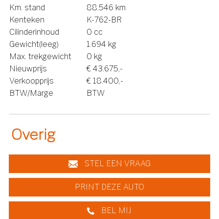
Km. stand
88.546 km
Kenteken
K-762-BR
Cilinderinhoud
0 cc
Gewicht(leeg)
1.694 kg
Max. trekgewicht
0 kg
Nieuwprijs
€ 43.675,-
Verkoopprijs
€ 18.400,-
BTW/Marge
BTW
Overig
STEL EEN VRAAG
PRINT DEZE AUTO
BEL MIJ