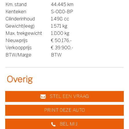
Km. stand
44.445 km
Kenteken
S-080-BP
Cilinderinhoud
1.498 cc
Gewicht(leeg)
1.571 kg
Max. trekgewicht
1.800 kg
Nieuwprijs
€ 50.176,-
Verkoopprijs
€ 39.900,-
BTW/Marge
BTW
Overig
STEL EEN VRAAG
PRINT DEZE AUTO
BEL MIJ