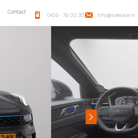
Contact
0416 - 76 00 35
info@vralease.nl