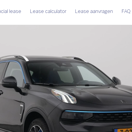
cial lease
Lease calculator
Lease aanvragen
FAQ