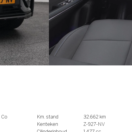
 Co
Km. stand
32.662 km
Kenteken
Z-927-NV
Cilinderinhoud
1.477 cc