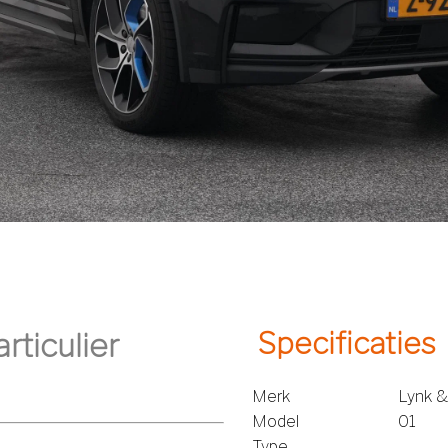
Specificaties
Merk
Lynk &
Model
01
Type