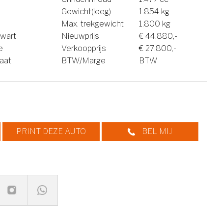
Gewicht(leeg)
1.854 kg
Max. trekgewicht
1.800 kg
wart
Nieuwprijs
€ 44.880,-
e
Verkoopprijs
€ 27.800,-
aat
BTW/Marge
BTW
PRINT DEZE AUTO
BEL MIJ