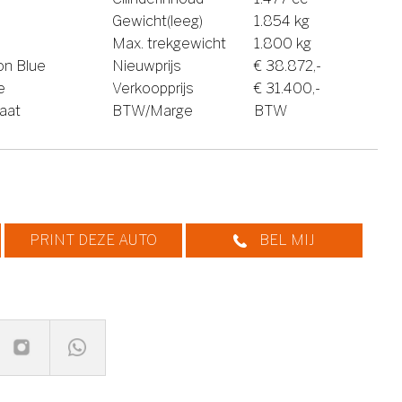
Gewicht(leeg)
1.854 kg
Max. trekgewicht
1.800 kg
ion Blue
Nieuwprijs
€ 38.872,-
e
Verkoopprijs
€ 31.400,-
aat
BTW/Marge
BTW
PRINT DEZE AUTO
BEL MIJ