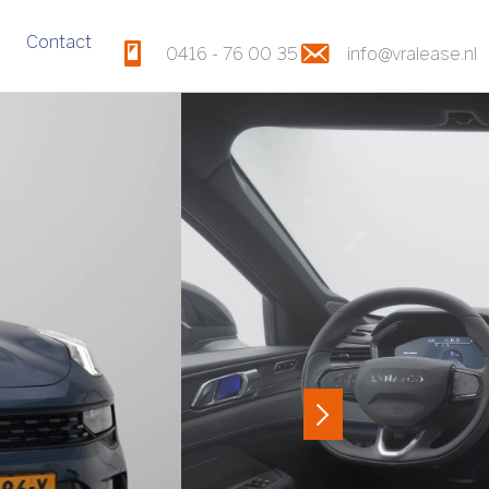
Contact
0416 - 76 00 35
info@vralease.nl