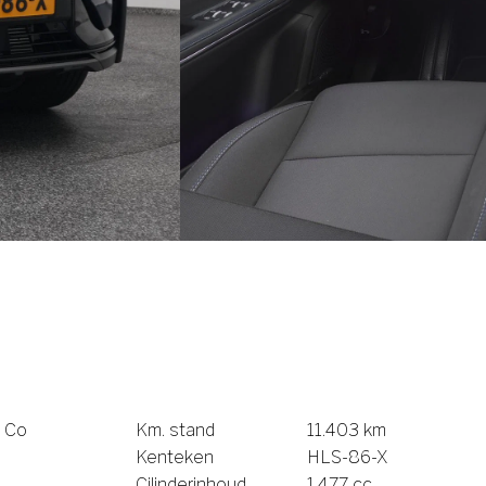
 Co
Km. stand
11.403 km
Kenteken
HLS-86-X
Cilinderinhoud
1.477 cc