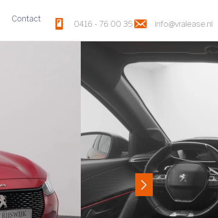
Contact
0416 - 76 00 35
info@vralease.nl