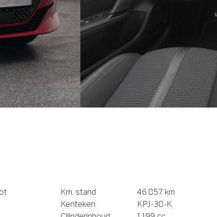
ot
Km. stand
46.857 km
Kenteken
KPJ-38-K
Cilinderinhoud
1.199 cc