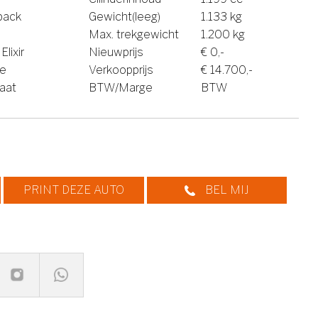
back
Gewicht(leeg)
1.133 kg
Max. trekgewicht
1.200 kg
lixir
Nieuwprijs
€ 0,-
ne
Verkoopprijs
€ 14.700,-
aat
BTW/Marge
BTW
PRINT DEZE AUTO
BEL MIJ