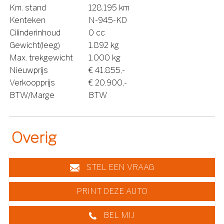
Km. stand
128.195 km
Kenteken
N-945-KD
Cilinderinhoud
0 cc
Gewicht(leeg)
1.892 kg
Max. trekgewicht
1.000 kg
Nieuwprijs
€ 41.855,-
Verkoopprijs
€ 20.900,-
BTW/Marge
BTW
Overig
STEL EEN VRAAG
PRINT DEZE AUTO
BEL MIJ