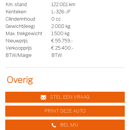
Km. stand
122.081 km
Kenteken
L-326-JF
Cilinderinhoud
0 cc
Gewicht(leeg)
2.088 kg
Max. trekgewicht
1.500 kg
Nieuwprijs
€ 55.759,-
Verkoopprijs
€ 25.400,-
BTW/Marge
BTW
Overig
STEL EEN VRAAG
PRINT DEZE AUTO
BEL MIJ