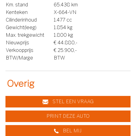
Km. stand
65.438 km
Kenteken
X-664-VN
Cilinderinhoud
1.477 cc
Gewicht(leeg)
1.854 kg
Max. trekgewicht
1.800 kg
Nieuwprijs
€ 44.880,-
Verkoopprijs
€ 25.900,-
BTW/Marge
BTW
Overig
STEL EEN VRAAG
PRINT DEZE AUTO
BEL MIJ