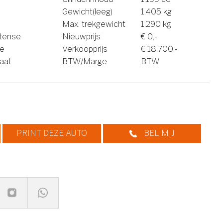
Gewicht(leeg)
1.405 kg
Max. trekgewicht
1.290 kg
rtense
Nieuwprijs
€ 0,-
ne
Verkoopprijs
€ 18.700,-
aat
BTW/Marge
BTW
PRINT DEZE AUTO
BEL MIJ