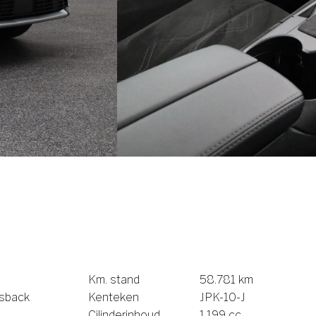
Km. stand
58.781 km
ssback
Kenteken
JPK-10-J
Cilinderinhoud
1.199 cc