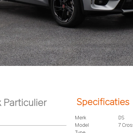
Specificaties
Merk
DS
Model
7 Cro
Type