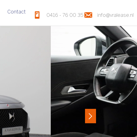
Contact
0416 - 76 00 35
info@vralease.nl