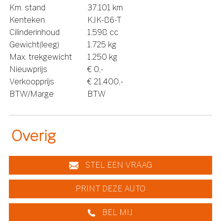
Km. stand
37.101 km
Kenteken
KJK-86-T
Cilinderinhoud
1.598 cc
Gewicht(leeg)
1.725 kg
Max. trekgewicht
1.250 kg
Nieuwprijs
€ 0,-
Verkoopprijs
€ 21.400,-
BTW/Marge
BTW
Overig
STEL EEN VRAAG
PRINT DEZE AUTO
BEL MIJ