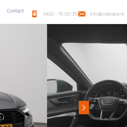
Contact
0416 - 76 00 35
info@vralease.nl