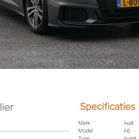
Specificaties
Merk
Audi
Model
A6
Type
Avant