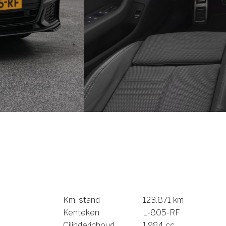
Km. stand
123.871 km
Kenteken
L-805-RF
Cilinderinhoud
1.984 cc