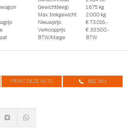
onwagon
Gewicht(leeg)
1.675 kg
Max. trekgewicht
2.000 kg
agrijs
Nieuwprijs
€ 73.016,-
ne
Verkoopprijs
€ 33.500,-
aat
BTW/Marge
BTW
PRINT DEZE AUTO
BEL MIJ