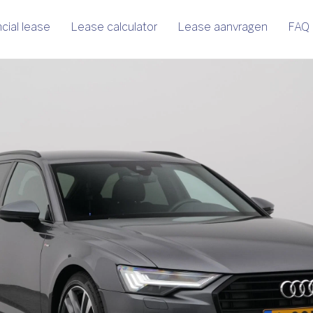
cial lease
Lease calculator
Lease aanvragen
FAQ