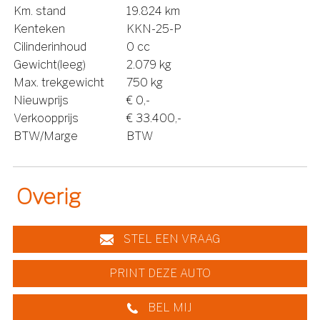
Km. stand
19.824 km
Kenteken
KKN-25-P
Cilinderinhoud
0 cc
Gewicht(leeg)
2.079 kg
Max. trekgewicht
750 kg
Nieuwprijs
€ 0,-
Verkoopprijs
€ 33.400,-
BTW/Marge
BTW
Overig
STEL EEN VRAAG
PRINT DEZE AUTO
BEL MIJ