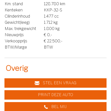
Km. stand
128.780 km
Kenteken
KKP-32-S
Cilinderinhoud
1.477 cc
Gewicht(leeg)
1.712 kg
Max. trekgewicht
1.800 kg
Nieuwprijs
€ 0,-
Verkoopprijs
€ 22.500,-
BTW/Marge
BTW
Overig
STEL EEN VRAAG
PRINT DEZE AUTO
BEL MIJ