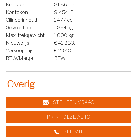
Km. stand
81.861 km
Kenteken
S-454-FL
Cilinderinhoud
1.477 cc
Gewicht(leeg)
1.854 kg
Max. trekgewicht
1.800 kg
Nieuwprijs
€ 41.883,-
Verkoopprijs
€ 23.400,-
BTW/Marge
BTW
Overig
STEL EEN VRAAG
PRINT DEZE AUTO
BEL MIJ