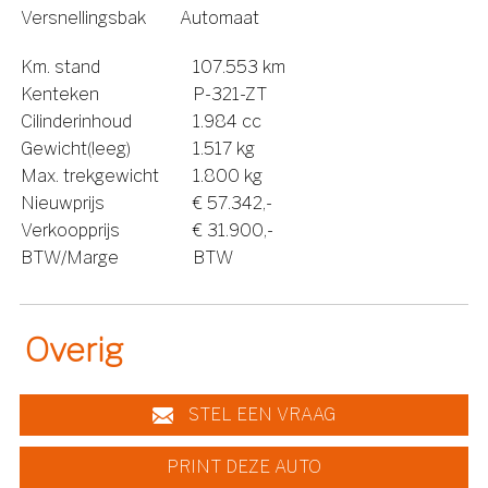
Versnellingsbak
Automaat
Km. stand
107.553 km
Kenteken
P-321-ZT
Cilinderinhoud
1.984 cc
Gewicht(leeg)
1.517 kg
Max. trekgewicht
1.800 kg
Nieuwprijs
€ 57.342,-
Verkoopprijs
€ 31.900,-
BTW/Marge
BTW
Overig
STEL EEN VRAAG
PRINT DEZE AUTO