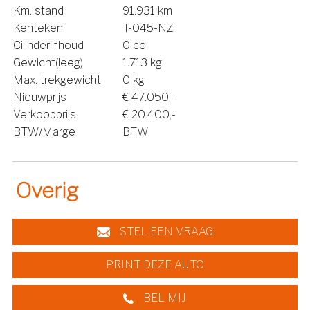
Km. stand
91.931 km
Kenteken
T-045-NZ
Cilinderinhoud
0 cc
Gewicht(leeg)
1.713 kg
Max. trekgewicht
0 kg
Nieuwprijs
€ 47.050,-
Verkoopprijs
€ 20.400,-
BTW/Marge
BTW
Overig
STEL EEN VRAAG
PRINT DEZE AUTO
BEL MIJ