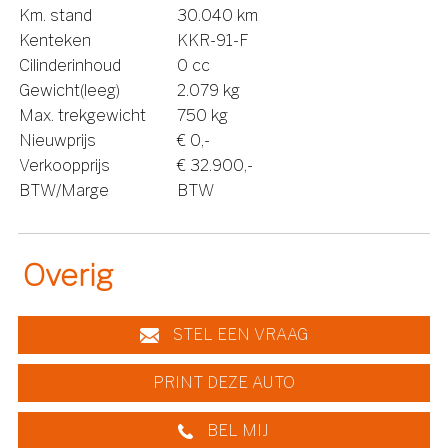
Km. stand
30.040 km
Kenteken
KKR-91-F
Cilinderinhoud
0 cc
Gewicht(leeg)
2.079 kg
Max. trekgewicht
750 kg
Nieuwprijs
€ 0,-
Verkoopprijs
€ 32.900,-
BTW/Marge
BTW
Overig
STEL EEN VRAAG
PRINT DEZE AUTO
BEL MIJ