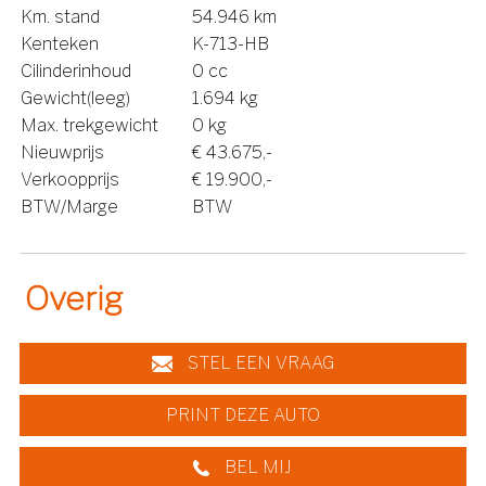
Km. stand
54.946 km
Kenteken
K-713-HB
Cilinderinhoud
0 cc
Gewicht(leeg)
1.694 kg
Max. trekgewicht
0 kg
Nieuwprijs
€ 43.675,-
Verkoopprijs
€ 19.900,-
BTW/Marge
BTW
Overig
STEL EEN VRAAG
PRINT DEZE AUTO
BEL MIJ