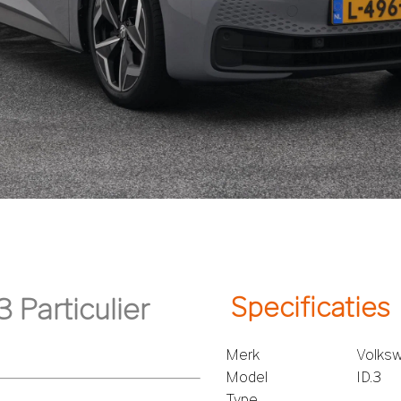
Specificaties
Merk
Volks
Model
ID.3
Type