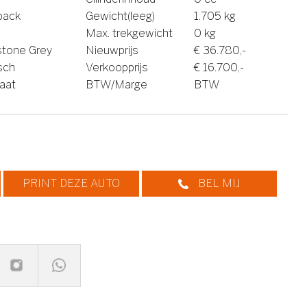
back
Gewicht(leeg)
1.705 kg
Max. trekgewicht
0 kg
tone Grey
Nieuwprijs
€ 36.780,-
isch
Verkoopprijs
€ 16.700,-
aat
BTW/Marge
BTW
PRINT DEZE AUTO
BEL MIJ