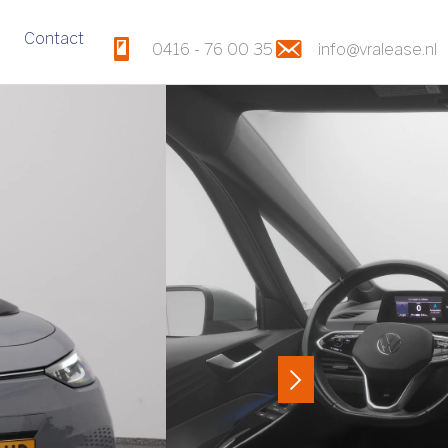
Contact
0416 - 76 00 35
info@vralease.nl