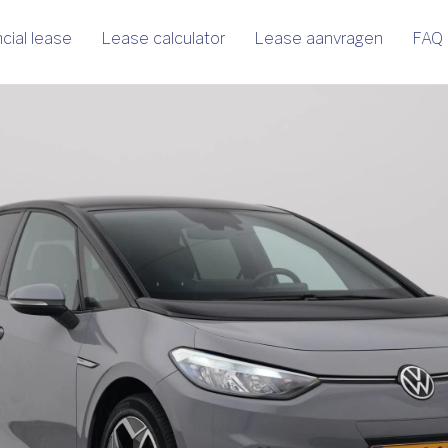
cial lease
Lease calculator
Lease aanvragen
FAQ