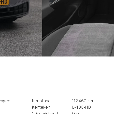
wagen
Km. stand
112.460 km
Kenteken
L-496-HD
Cilinderinhoud
0 cc