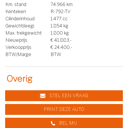
Km. stand
74.966 km
Kenteken
R-792-TV
Cilinderinhoud
1.477 cc
Gewicht(leeg)
1.854 kg
Max. trekgewicht
1.800 kg
Nieuwprijs
€ 41.883,-
Verkoopprijs
€ 24.400,-
BTW/Marge
BTW
Overig
STEL EEN VRAAG
PRINT DEZE AUTO
BEL MIJ