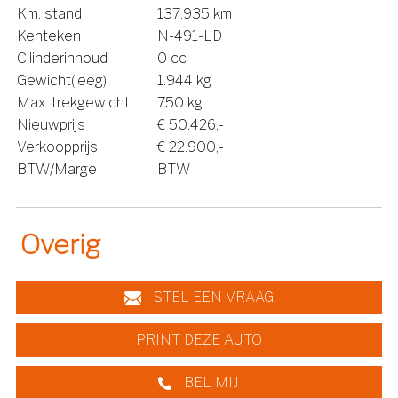
Km. stand
137.935 km
Kenteken
N-491-LD
Cilinderinhoud
0 cc
Gewicht(leeg)
1.944 kg
Max. trekgewicht
750 kg
Nieuwprijs
€ 50.426,-
Verkoopprijs
€ 22.900,-
BTW/Marge
BTW
Overig
STEL EEN VRAAG
PRINT DEZE AUTO
BEL MIJ