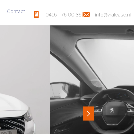
Contact
0416 - 76 00 35
info@vralease.nl