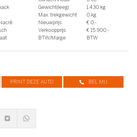
back
Gewicht(leeg)
1.430 kg
Max. trekgewicht
0 kg
Nacré
Nieuwprijs
€ 0,-
isch
Verkoopprijs
€ 15.900,-
aat
BTW/Marge
BTW
PRINT DEZE AUTO
BEL MIJ