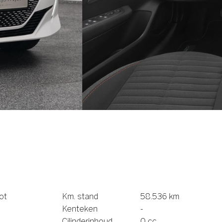
ot
Km. stand
58.536 km
Kenteken
-
Cilinderinhoud
0 cc