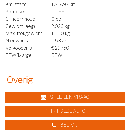
Km. stand
174.897 km
Kenteken
T-055-LT
Cilinderinhoud
0 cc
Gewicht(leeg)
2.023 kg
Max. trekgewicht
1.000 kg
Nieuwprijs
€ 53.240,-
Verkoopprijs
€ 21.750,-
BTW/Marge
BTW
Overig
STEL EEN VRAAG
PRINT DEZE AUTO
BEL MIJ