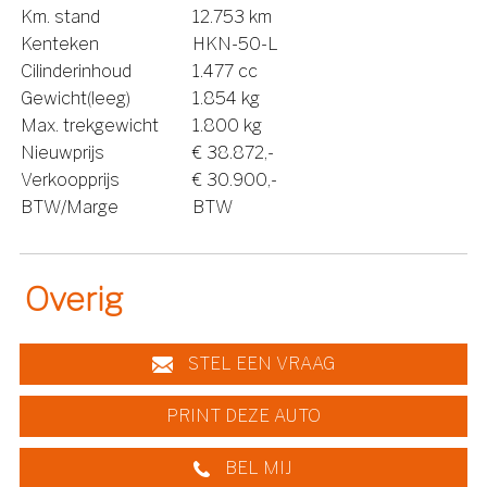
Km. stand
12.753 km
Kenteken
HKN-50-L
Cilinderinhoud
1.477 cc
Gewicht(leeg)
1.854 kg
Max. trekgewicht
1.800 kg
Nieuwprijs
€ 38.872,-
Verkoopprijs
€ 30.900,-
BTW/Marge
BTW
Overig
STEL EEN VRAAG
PRINT DEZE AUTO
BEL MIJ